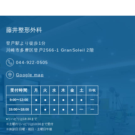
藤井整形外科
登戸駅より徒歩1分
川崎市多摩区登戸2566-1 GranSoleil 2階
044-922-0505
Google map
受付時間
月
火
水
木
金
土
日/祝
●
●
●
●
●
●
ー
9:00〜12:00
●
●
●
●
●
ー
ー
15:00〜18:00
●リハビリは18:30まで
※土曜のリハビリは13:00まで受付
※休診日:日曜・祝日・土曜日午後